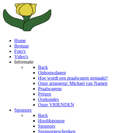
Home
Bestuur
Foto's
Video's
Informatie
Back
Opbouwdagen
Hoe wordt een praalwagen gemaakt?
Onze arrangeur: Michael van Namen
Praalwagens
Prijzen
Oorkondes
Onze VRIENDEN
Sponsors
Back
Hoofdsponsor
Sponsors
Sponsorgeschenken