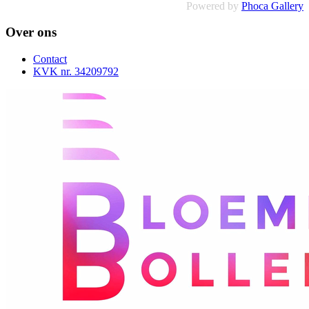
Powered by
Phoca Gallery
Over ons
Contact
KVK nr. 34209792