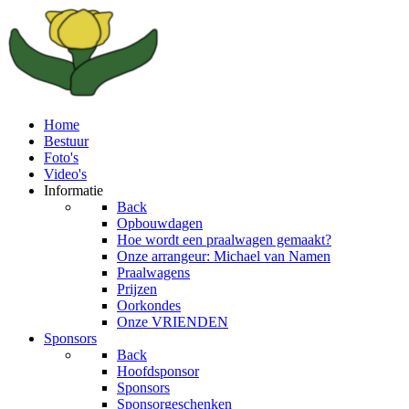
Home
Bestuur
Foto's
Video's
Informatie
Back
Opbouwdagen
Hoe wordt een praalwagen gemaakt?
Onze arrangeur: Michael van Namen
Praalwagens
Prijzen
Oorkondes
Onze VRIENDEN
Sponsors
Back
Hoofdsponsor
Sponsors
Sponsorgeschenken