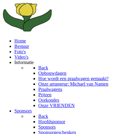
Home
Bestuur
Foto's
Video's
Informatie
Back
Opbouwdagen
Hoe wordt een praalwagen gemaakt?
Onze arrangeur: Michael van Namen
Praalwagens
Prijzen
Oorkondes
Onze VRIENDEN
Sponsors
Back
Hoofdsponsor
Sponsors
Sponsorgeschenken