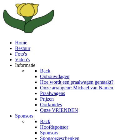
Home
Bestuur
Foto's
Video's
Informatie
Back
Opbouwdagen
Hoe wordt een praalwagen gemaakt?
Onze arrangeur: Michael van Namen
Praalwagens
Prijzen
Oorkondes
Onze VRIENDEN
Sponsors
Back
Hoofdsponsor
Sponsors
Sponsorgeschenken