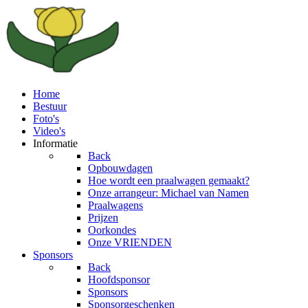
Home
Bestuur
Foto's
Video's
Informatie
Back
Opbouwdagen
Hoe wordt een praalwagen gemaakt?
Onze arrangeur: Michael van Namen
Praalwagens
Prijzen
Oorkondes
Onze VRIENDEN
Sponsors
Back
Hoofdsponsor
Sponsors
Sponsorgeschenken